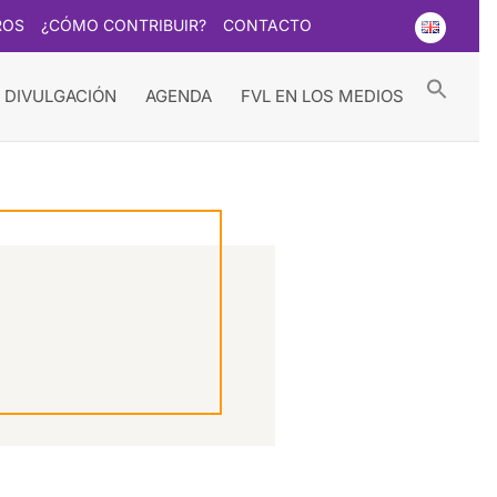
ROS
¿CÓMO CONTRIBUIR?
CONTACTO
Searc
for:
Search Button
 DIVULGACIÓN
AGENDA
FVL EN LOS MEDIOS