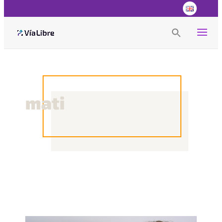
Search
for:
Search Button
mati