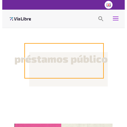
Search
for:
Search Button
préstamos público