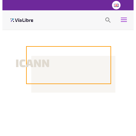
Search
for:
Search Button
ICANN