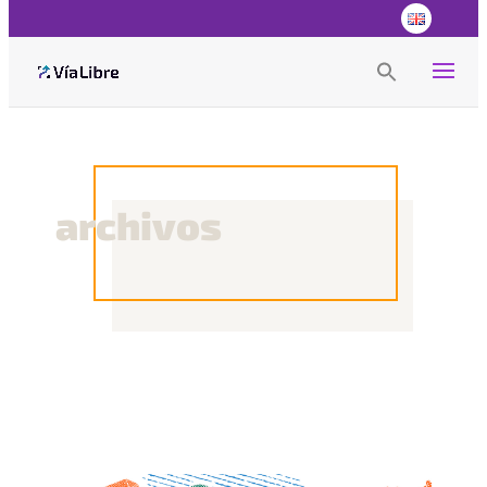
Search
for:
Search Button
archivos