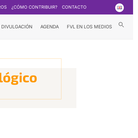
ROS
¿CÓMO CONTRIBUIR?
CONTACTO
Searc
for:
Search Button
 DIVULGACIÓN
AGENDA
FVL EN LOS MEDIOS
lógico