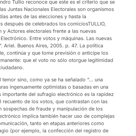
dro Tullio reconoce que este es el criterio que se
…las Juntas Nacionales Electorales son organismos
ías antes de las elecciones y hasta la
as después de celebrados los comicios
TULLIO,
 y Actores electorales frente a las nuevas
 Electrónico. Entre votos y máquinas. Las nuevas
. Ariel. Buenos Aires, 2005. p. 47
. La política
le, continúa y que tome previsión o anticipe los
manente: que el voto no sólo otorgue legitimidad
 ciudadano.
el temor sino, como ya se ha señalado “… una
turas ingenuamente optimistas o basadas en una
 importante del sufragio electrónico es la rapidez
el recuento de los votos, que contrastan con las
 sospechas de fraude y manipulación de los
lectrónico implica también hacer uso de complejas
comunicación, tanto en etapas anteriores como
gio (por ejemplo, la confección del registro de