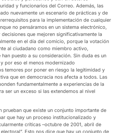
guridad y funcionarios del Correo. Además, las
eado nuevamente un escenario de prácticas y de
prerrequisitos para la implementación de cualquier
unque no pensáramos en un sistema electrónico,
decisiones que mejoren significativamente la
almente en el día del comicio, porque la votación
nte al ciudadano como miembro activo,
e han puesto a su consideración. Sin duda es un
- y por eso el menos modernizado
s temores por poner en riesgo la legitimidad y
ctiva que en democracia nos afecta a todos. Las
ponden fundamentalmente a experiencias de la
a ser un exceso si las extendemos al nivel
ón prueban que existe un conjunto importante de
mar que hay un proceso institucionalizado y
cularmente críticas –octubre de 2001, abril de
 electoral”. Esto nos dice que hay un conjunto de