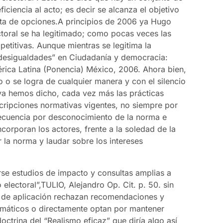
iciencia al acto; es decir se alcanza el objetivo
rta de opciones.
A principios de 2006 ya Hugo
toral se ha legitimado; como pocas veces las
petitivas. Aunque mientras se legitima la
desigualdades” en Ciudadanía y democracia:
érica Latina (Ponencia) México, 2006.
Ahora bien,
o o se logra de cualquier manera y con el silencio
ya hemos dicho, cada vez más las prácticas
scripciones normativas vigentes, no siempre por
ecuencia por desconocimiento de la norma e
orporan los actores, frente a la soledad de la
 la norma y laudar sobre los intereses
se estudios de impacto y consultas amplias a
electoral”,
TULIO, Alejandro Op. Cit. p. 50.
sin
 de aplicación rechazan recomendaciones y
emáticos o directamente optan por mantener
doctrina del “Realismo eficaz” que diría algo así