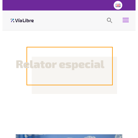
Search
for:
Search Button
Relator especial