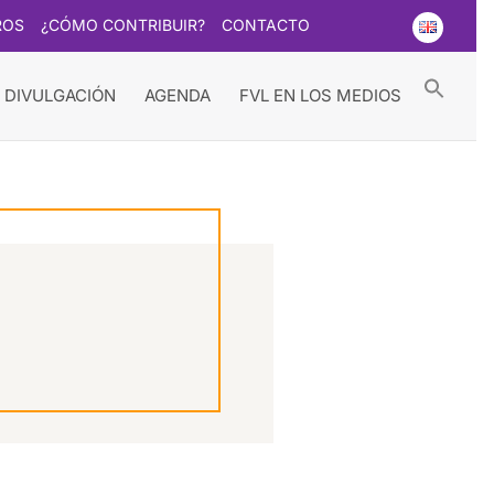
ROS
¿CÓMO CONTRIBUIR?
CONTACTO
Searc
for:
Search Button
 DIVULGACIÓN
AGENDA
FVL EN LOS MEDIOS