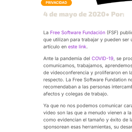
PRIVACIDAD
4 de mayo de 2020
● Por:
La
Free Software Fundación
(FSF) publi
que utilizan para trabajar y pueden ser 
artículo en
este link
.
Ante la pandemia del
COVID-19
, se pr
comunicamos, trabajamos, aprendemos 
de videoconferencia y proliferaron en l
respecto. La Free Software Fundation no
recomendaban a las personas intercamb
afectos y colegas de trabajo.
Ya que no nos podemos comunicar cara 
video son las que a menudo vienen a la
como evidencian el tamaño y éxito de l
sponsorean esas herramientas, su desar