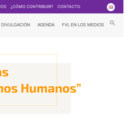
ROS
¿CÓMO CONTRIBUIR?
CONTACTO
Searc
for:
Search Button
 DIVULGACIÓN
AGENDA
FVL EN LOS MEDIOS
as
hos Humanos”