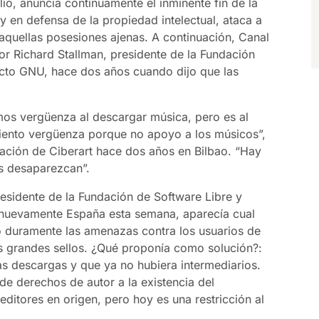
plio, anuncia continuamente el inminente fin de la
; y en defensa de la propiedad intelectual, ataca a
aquellas posesiones ajenas. A continuación, Canal
por Richard Stallman, presidente de la Fundación
ecto GNU, hace dos años cuando dijo que las
mos vergüenza al descargar música, pero es al
siento vergüenza porque no apoyo a los músicos”,
ración de Ciberart hace dos años en Bilbao. “Hay
s desaparezcan”.
residente de la Fundación de Software Libre y
 nuevamente España esta semana, aparecía cual
icó duramente las amenazas contra los usuarios de
os grandes sellos. ¿Qué proponía como solución?:
as descargas y que ya no hubiera intermediarios.
 de derechos de autor a la existencia del
 editores en origen, pero hoy es una restricción al