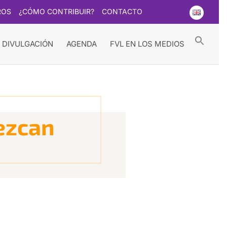
ROS
¿CÓMO CONTRIBUIR?
CONTACTO
Searc
for:
Search Button
 DIVULGACIÓN
AGENDA
FVL EN LOS MEDIOS
ezcan