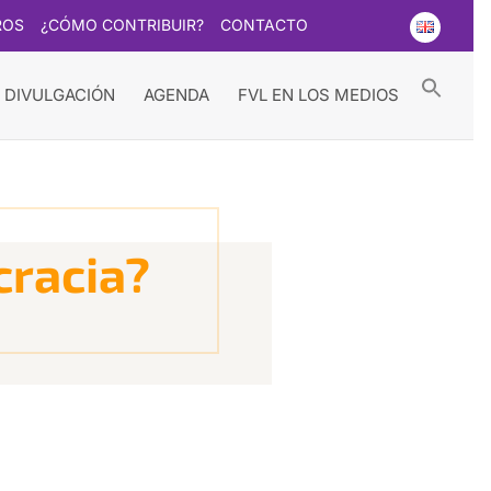
ROS
¿CÓMO CONTRIBUIR?
CONTACTO
Searc
for:
Search Button
 DIVULGACIÓN
AGENDA
FVL EN LOS MEDIOS
cracia?