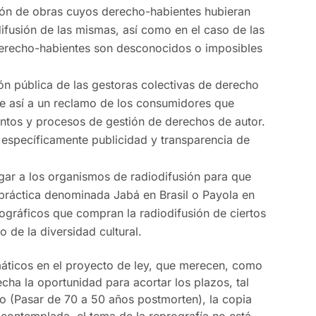
ción de obras cuyos derecho-habientes hubieran
ifusión de las mismas, así como en el caso de las
erecho-habientes son desconocidos o imposibles
ón pública de las gestoras colectivas de derecho
de así a un reclamo de los consumidores que
entos y procesos de gestión de derechos de autor.
 específicamente publicidad y transparencia de
gar a los organismos de radiodifusión para que
práctica denominada Jabá en Brasil o Payola en
ográficos que compran la radiodifusión de ciertos
 de la diversidad cultural.
máticos en el proyecto de ley, que merecen, como
ha la oportunidad para acortar los plazos, tal
o (Pasar de 70 a 50 años postmorten), la copia
 contemplada, el tema de la reprografía no está