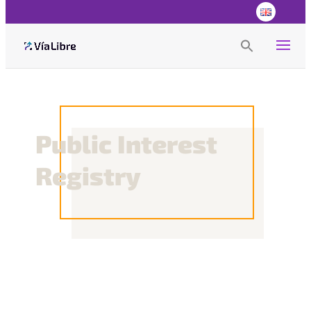
Search
for:
Search Button
Public Interest
Registry