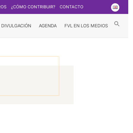
ROS
¿CÓMO CONTRIBUIR?
CONTACTO
Searc
for:
Search Button
 DIVULGACIÓN
AGENDA
FVL EN LOS MEDIOS