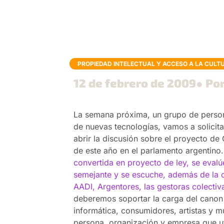
PROPIEDAD INTELECTUAL Y ACCESO A LA CULT
12 de febrero de 2009
● Por
La semana próxima, un grupo de person
de nuevas tecnologías, vamos a solicit
abrir la discusión sobre el proyecto d
de este año en el parlamento argentin
convertida en proyecto de ley, se eval
semejante y se escuche, además de la 
AADI, Argentores, las gestoras colecti
deberemos soportar la carga del canon 
informática, consumidores, artistas y m
persona, organización y empresa que uti