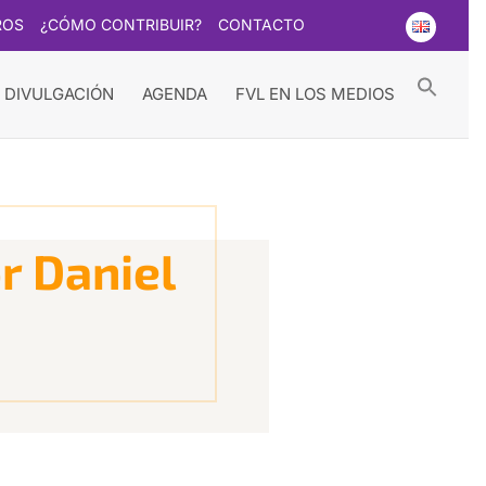
ROS
¿CÓMO CONTRIBUIR?
CONTACTO
Searc
for:
Search Button
 DIVULGACIÓN
AGENDA
FVL EN LOS MEDIOS
r Daniel