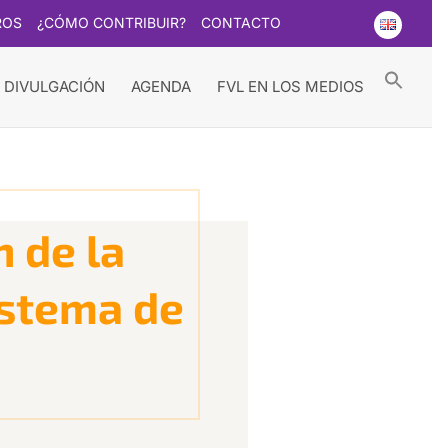
ROS
¿CÓMO CONTRIBUIR?
CONTACTO
Searc
for:
Search Button
 DIVULGACIÓN
AGENDA
FVL EN LOS MEDIOS
 de la
istema de