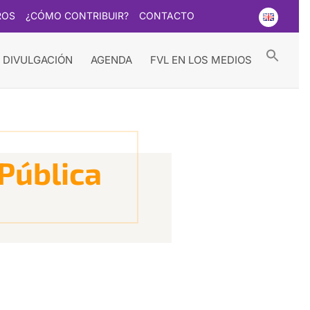
ROS
¿CÓMO CONTRIBUIR?
CONTACTO
Searc
for:
Search Button
 DIVULGACIÓN
AGENDA
FVL EN LOS MEDIOS
 Pública