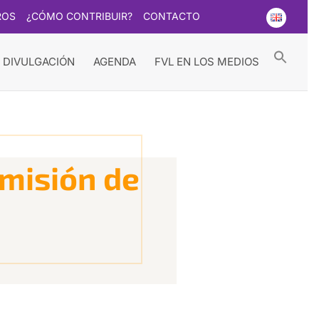
ROS
¿CÓMO CONTRIBUIR?
CONTACTO
Searc
for:
Search Button
 DIVULGACIÓN
AGENDA
FVL EN LOS MEDIOS
omisión de