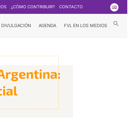
ROS
¿CÓMO CONTRIBUIR?
CONTACTO
Searc
for:
Search Button
 DIVULGACIÓN
AGENDA
FVL EN LOS MEDIOS
Argentina:
cial