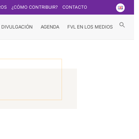
ROS
¿CÓMO CONTRIBUIR?
CONTACTO
Searc
for:
Search Button
 DIVULGACIÓN
AGENDA
FVL EN LOS MEDIOS