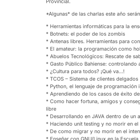
Provincial.
*Algunas* de las charlas este año serán
* Herramientas informáticas para la en
* Botnets: el poder de los zombis
* Antenas libres. Herramientas para con
* El amateur: la programación como h
* Abuelos Tecnológicos: Rescate de sab
* Gasto Público Bahiense: controlando 
* ¿Cultura para todos? ¡Qué va…!
* TCOS – Sistema de clientes delgados
* Python, el lenguaje de programación i
* Aprendiendo de los casos de éxito de
* Como hacer fortuna, amigos y conseg
libre
* Desarrollando en JAVA dentro de un a
* Haciendo unit testing y no morir en e
* De como migrar y no morir en el inten
* Enseñar con GNU/Linux en la Escuela 