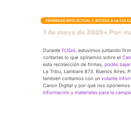
PROPIEDAD INTELECTUAL Y ACCESO A LA CULT
1 de mayo de 2009
● Por: m
Durante
FLISoL
estuvimos juntando firm
contarles lo que opinamos sobre el
Can
esta recolección de firmas,
podés bajar 
La Tribu, Lambaré 873. Buenos Aires. P
también contamos con un
volante infor
Canon Digital y por qué nos oponemos
información y materiales para la campa