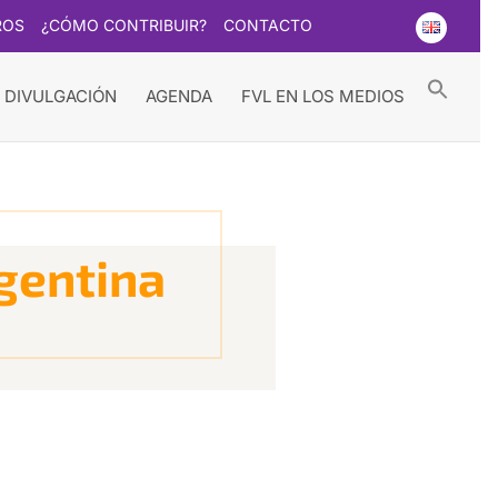
ROS
¿CÓMO CONTRIBUIR?
CONTACTO
Searc
for:
Search Button
 DIVULGACIÓN
AGENDA
FVL EN LOS MEDIOS
rgentina