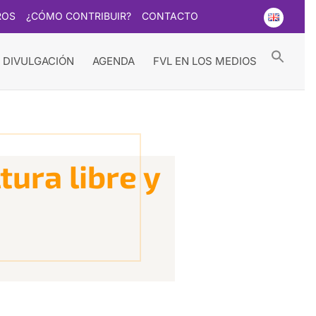
ROS
¿CÓMO CONTRIBUIR?
CONTACTO
Searc
for:
Search Button
 DIVULGACIÓN
AGENDA
FVL EN LOS MEDIOS
tura libre y