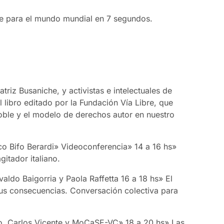
je para el mundo mundial en 7 segundos.
triz Busaniche, y activistas e intelectuales de
l libro editado por la Fundación Vía Libre, que
Noble y el modelo de derechos autor en nuestro
co Bifo Berardi» Videoconferencia» 14 a 16 hs»
gitador italiano.
ldo Baigorria y Paola Raffetta 16 a 18 hs» El
us consecuencias. Conversación colectiva para
o, Carlos Vicente y MoCaSE-VC» 18 a 20 hs» Las