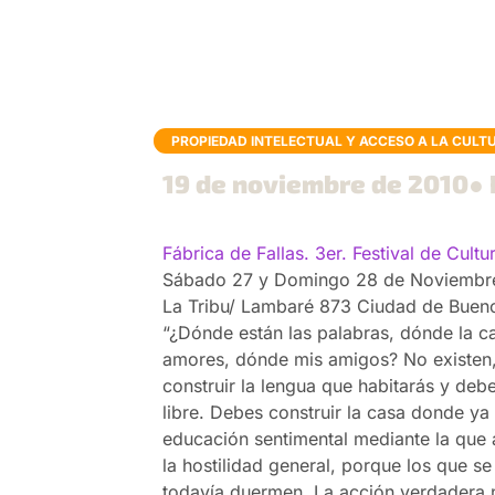
PROPIEDAD INTELECTUAL Y ACCESO A LA CULT
19 de noviembre de 2010
● 
Fábrica de Fallas. 3er. Festival de Cultu
Sábado 27 y Domingo 28 de Noviembre
La Tribu/ Lambaré 873 Ciudad de Bueno
“¿Dónde están las palabras, dónde la 
amores, dónde mis amigos? No existen, 
construir la lengua que habitarás y de
libre. Debes construir la casa donde ya 
educación sentimental mediante la que 
la hostilidad general, porque los que s
todavía duermen. La acción verdadera n