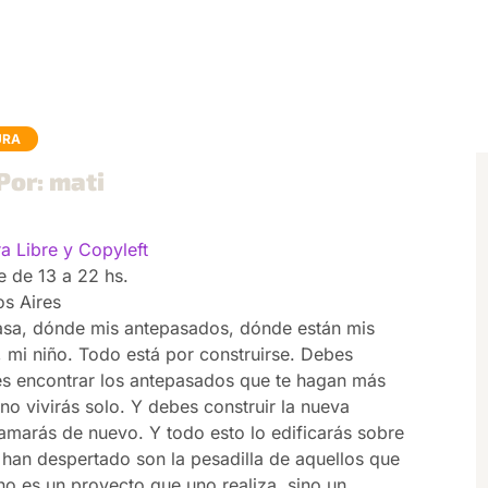
URA
Por: mati
ra Libre y Copyleft
 de 13 a 22 hs.
s Aires
casa, dónde mis antepasados, dónde están mis
mi niño. Todo está por construirse. Debes
bes encontrar los antepasados que te hagan más
no vivirás solo. Y debes construir la nueva
amarás de nuevo. Y todo esto lo edificarás sobre
e han despertado son la pesadilla de aquellos que
o es un proyecto que uno realiza, sino un