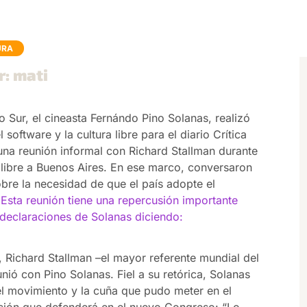
URA
r: mati
o Sur, el cineasta Fernándo Pino Solanas, realizó
software y la cultura libre para el diario Crítica
una reunión informal con Richard Stallman durante
e libre a Buenos Aires. En ese marco, conversaron
bre la necesidad de que el país adopte el
.
Esta reunión tiene una repercusión importante
 declaraciones de Solanas diciendo:
a, Richard Stallman –el mayor referente mundial del
nió con Pino Solanas. Fiel a su retórica, Solanas
l movimiento y la cuña que pudo meter en el
ición que defenderá en el nuevo Congreso: “Lo