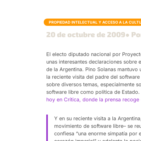
PROPIEDAD INTELECTUAL Y ACCESO A LA CULT
20 de octubre de 2009
● Po
El electo diputado nacional por Proyect
unas interesantes declaraciones sobre el 
de la Argentina. Pino Solanas mantuvo 
la reciente visita del padre del softwar
sobre diversos temas, especialmente so
software libre como política de Estado
hoy en Crítica, donde la prensa recoge
Y en su reciente visita a la Argentin
movimiento de software libre– se reu
confiesa “una enorme simpatía por e
corazón imperial” y adelanta la pos