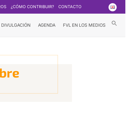
ROS
¿CÓMO CONTRIBUIR?
CONTACTO
Searc
for:
Search Button
 DIVULGACIÓN
AGENDA
FVL EN LOS MEDIOS
ibre