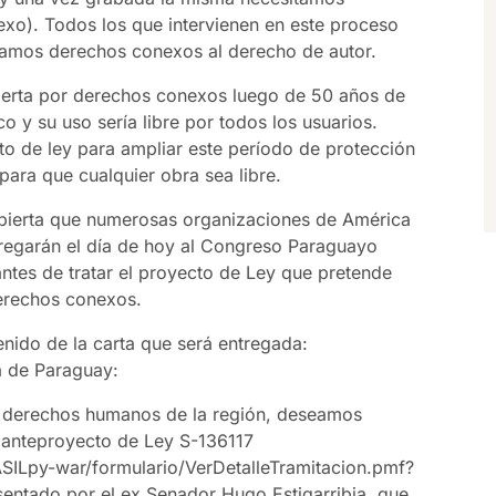
xo). Todos los que intervienen en este proceso
mamos derechos conexos al derecho de autor.
bierta por derechos conexos luego de 50 años de
o y su uso sería libre por todos los usuarios.
o de ley para ampliar este período de protección
ara que cualquier obra sea libre.
abierta que numerosas organizaciones de América
ntregarán el día de hoy al Congreso Paraguayo
antes de tratar el proyecto de Ley que pretende
derechos conexos.
enido de la carta que será entregada:
a de Paraguay:
e derechos humanos de la región, deseamos
 anteproyecto de Ley S-136117
SILpy-war/formulario/VerDetalleTramitacion.pmf?
entado por el ex Senador Hugo Estigarribia, que