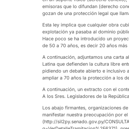
emisoras que lo difundan (derecho cone
gozan de una protección legal que lla
Esta ley implica que cualquier obra cu
explotación ya pasaba al dominio públic
Hace poco se ha introducido un proyect
de 50 a 70 años, es decir 20 años más p
A continuación, adjuntamos una carta 
Latina que defienden la cultura libre e
pidiendo un debate abierto e inclusivo 
ampliar a 70 años la protección a los 
A continuación, un extracto con el cont
A los Sres. Legisladores de la Repúblic
Los abajo firmantes, organizaciones d
manifestar nuestra preocupación por el
(http://sil2py.senado.gov.py/CONSULTA
q=VerDetalleTramitacion%2F6371), pres