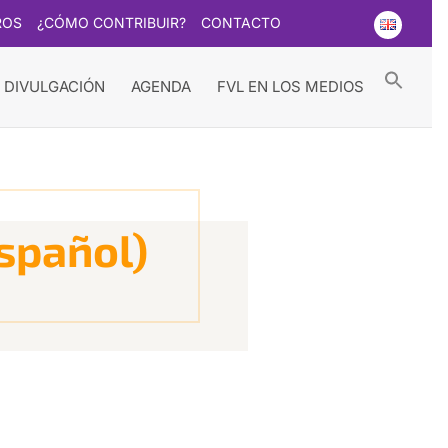
ROS
¿CÓMO CONTRIBUIR?
CONTACTO
Searc
for:
Search Button
 DIVULGACIÓN
AGENDA
FVL EN LOS MEDIOS
español)