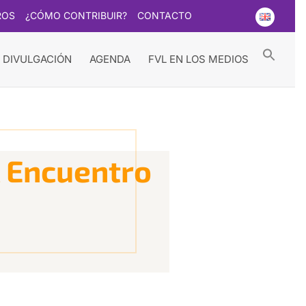
ROS
¿CÓMO CONTRIBUIR?
CONTACTO
Searc
for:
Search Button
 DIVULGACIÓN
AGENDA
FVL EN LOS MEDIOS
l Encuentro