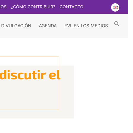
ROS
¿CÓMO CONTRIBUIR?
CONTACTO
Searc
for:
Search Button
 DIVULGACIÓN
AGENDA
FVL EN LOS MEDIOS
iscutir el