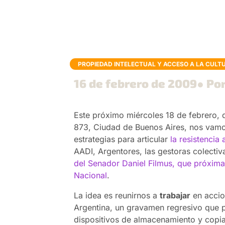
PROPIEDAD INTELECTUAL Y ACCESO A LA CULT
16 de febrero de 2009
● Por
Este próximo miércoles 18 de febrero, 
873, Ciudad de Buenos Aires, nos vamos
estrategias para articular
la resistencia
AADI, Argentores, las gestoras colecti
del Senador Daniel Filmus, que próxima
Nacional
.
La idea es reunirnos a
trabajar
en accio
Argentina, un gravamen regresivo que pr
dispositivos de almacenamiento y copia 