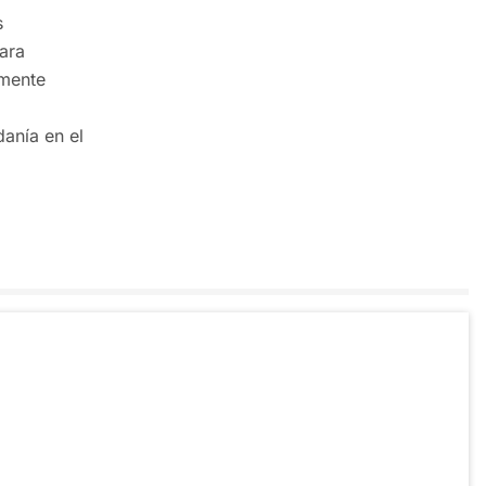
s
ara
amente
danía en el