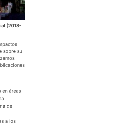
ial (2018-
impactos
te sobre su
lizamos
blicaciones
s en áreas
ma
ema de
s a los