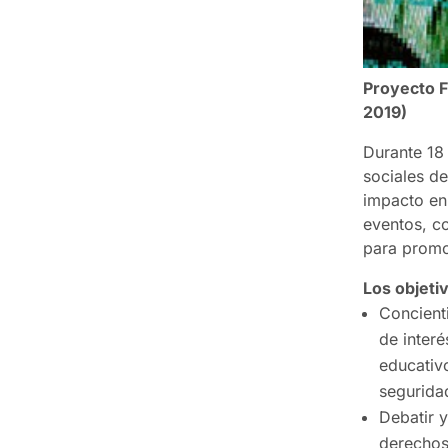
Proyecto Fu
2019)
Durante 18
sociales de
impacto en
eventos, c
para promo
Los objeti
Concient
de interé
educativo
seguridad
Debatir 
derechos