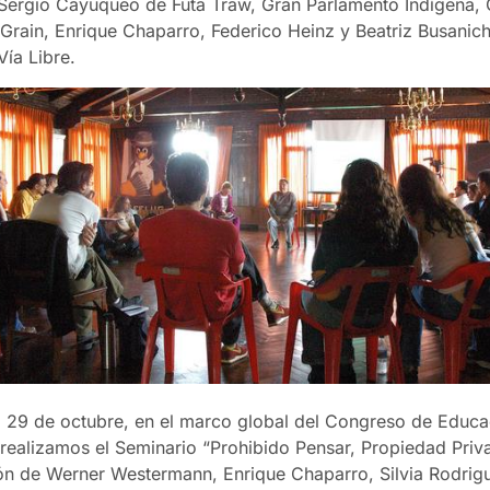
 Sergio Cayuqueo de Futa Traw, Gran Parlamento Indígena, 
Grain, Enrique Chaparro, Federico Heinz y Beatriz Busanic
ía Libre.
 29 de octubre, en el marco global del Congreso de Educa
realizamos el Seminario “Prohibido Pensar, Propiedad Priva
ión de Werner Westermann, Enrique Chaparro, Silvia Rodrig