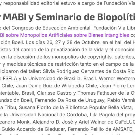
y responsabilidad editorial estuvo a cargo de Fundación Vía
r MABI y Seminario de Biopolít
o del Congreso de Educación Ambiental, Fundación Vía Libr
BI sobre Monopolios Artificiales sobre Bienes Intangibles
co
ción Boell. Los días 26, 27 y 28 de Octubre, en el hall del H
vistas del campo de la privatización de la vida y el conocim
 en la discusión de los monopolios de copyrights, patentes
 y medidas técnicas de restricción tanto en el campo de la 
ticiparon del taller: Silvia Rodriguez Cervantes de Costa Ri
 FSFLA y la Universidad de Brasilia, Brasil. Werner Weste
 Chile, Juan David Ruiz de Wikipedia Chile, Jean Pierre Le
stentable, Brasil, Clarisse Castro y Thomas Fatheuer de la 
Fundación Boell, Fernando Da Rosa de Uruguay, Pablo Vannin
a Tribu, Susana Fiorito de la Biblioteca Popular Bella Vista,
 la Universidad Nacional de Córdoba, Lila Pagola del pro
andro Monk, Alejandro D. José y Ariel Wainer de CaFeLUG
 y Guido Accardo de Gleducar, Fernando Pelillo de AMSAFE,