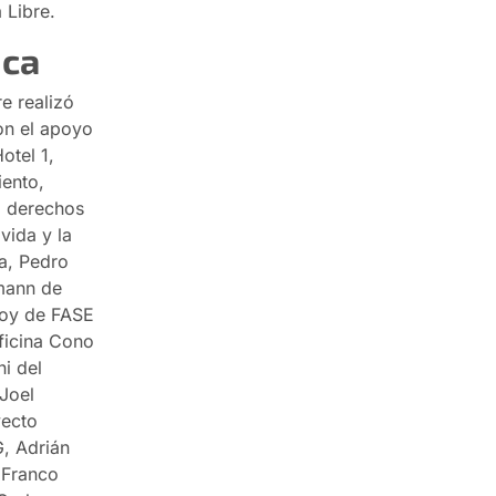
 Libre.
ica
e realizó
n el apoyo
otel 1,
iento,
, derechos
vida y la
ca, Pedro
rmann de
roy de FASE
Oficina Cono
i del
 Joel
yecto
, Adrián
 Franco