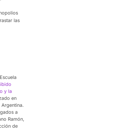
onopolios
rastar las
 Escuela
ibido
o y la
izado en
 Argentina.
egados a
riano Ramón,
cción de