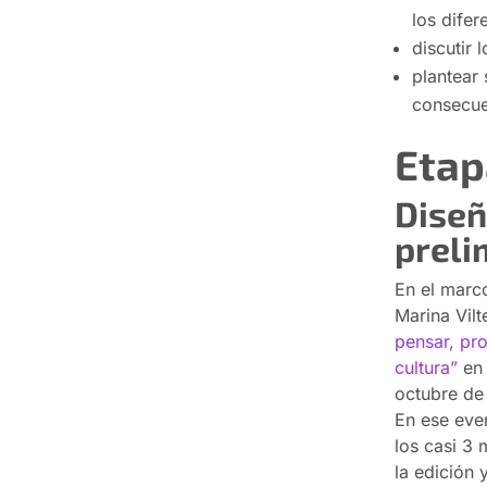
los difer
discutir 
plantear 
consecue
Etap
Diseñ
preli
En el marc
Marina Vilt
pensar, pro
cultura”
en 
octubre de 
En ese even
los casi 3 
la edición 