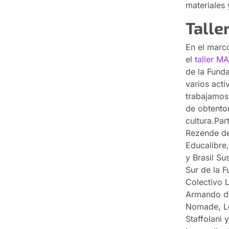
materiales 
Talle
En el marc
el
taller MA
de la Funda
varios acti
trabajamos
de obtentor
cultura.Par
Rezende de
Educalibre,
y Brasil Su
Sur de la 
Colectivo L
Armando de
Nomade, Le
Staffolani