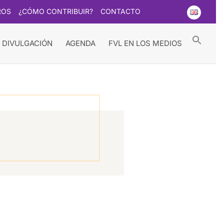
ROS
¿CÓMO CONTRIBUIR?
CONTACTO
Searc
for:
Search Button
 DIVULGACIÓN
AGENDA
FVL EN LOS MEDIOS