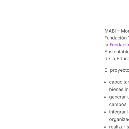
MABI – Mono
Fundación 
la
Fundació
Sustentabl
de la Educa
El proyecto
capacitar
bienes in
generar u
campos
Integrar 
organiza
realizar