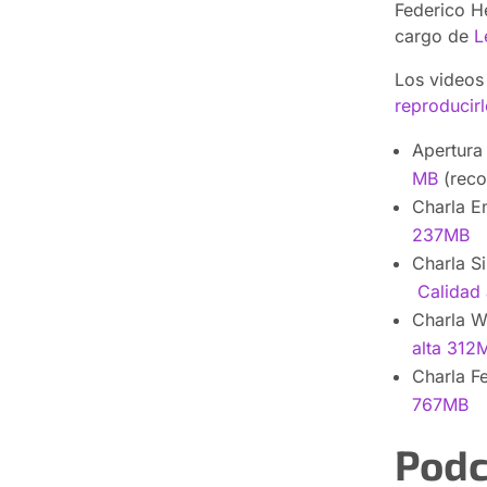
Federico He
cargo de
L
Los videos
reproducir
Apertura
MB
(rec
Charla E
237MB
Charla S
Calidad
Charla W
alta 312
Charla F
767MB
Podc