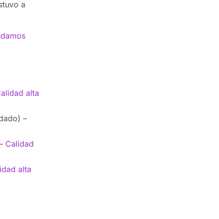
stuvo a
ndamos
alidad alta
ado) –
 –
Calidad
idad alta