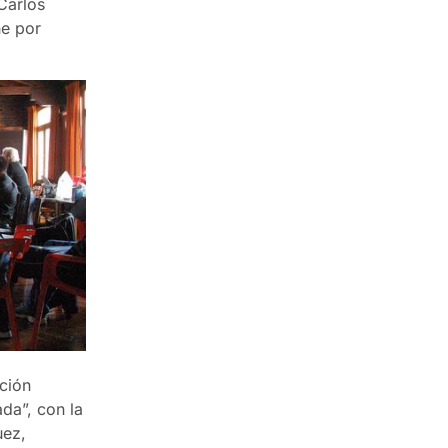
Carlos
he por
ción
da”, con la
uez,