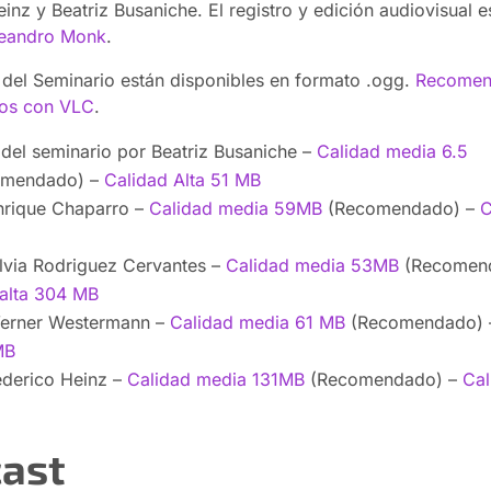
inz y Beatriz Busaniche. El registro y edición audiovisual e
eandro Monk
.
 del Seminario están disponibles en formato .ogg.
Recome
los con VLC
.
 del seminario por Beatriz Busaniche –
Calidad media 6.5
omendado) –
Calidad Alta 51 MB
nrique Chaparro –
Calidad media 59MB
(Recomendado) –
C
ilvia Rodriguez Cervantes –
Calidad media 53MB
(Recomend
 alta 304 MB
erner Westermann –
Calidad media 61 MB
(Recomendado)
MB
ederico Heinz –
Calidad media 131MB
(Recomendado) –
Cal
ast