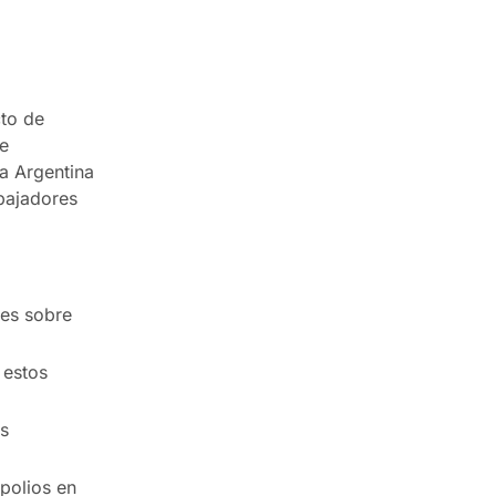
cto de
e
a Argentina
bajadores
les sobre
 estos
s
polios en