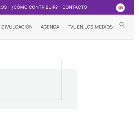
ROS
¿CÓMO CONTRIBUIR?
CONTACTO
Searc
for:
Search Button
 DIVULGACIÓN
AGENDA
FVL EN LOS MEDIOS