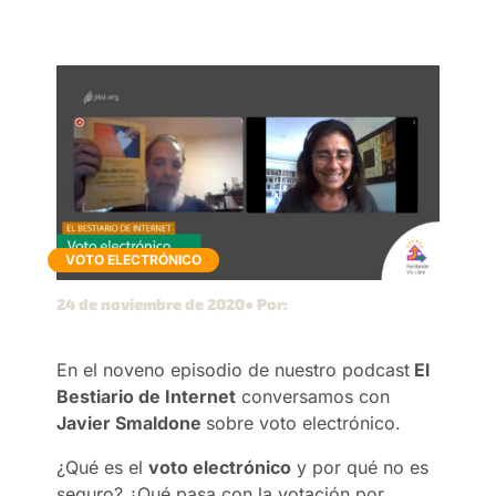
VOTO ELECTRÓNICO
24 de noviembre de 2020
● Por:
En el noveno episodio de nuestro podcast
El
Bestiario de Internet
conversamos con
Javier Smaldone
sobre voto electrónico.
¿Qué es el
voto electrónico
y por qué no es
seguro? ¿Qué pasa con la votación por