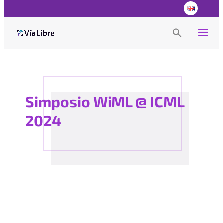
Search
for:
Search Button
Simposio WiML @ ICML
2024