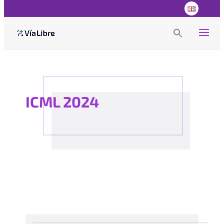
Search
for:
Search Button
ICML 2024