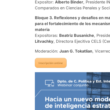
Expositor:
Alberto Binder
, Presidente I
Comparados en Ciencias Penales y Soci
Bloque 3. Reflexiones y desafíos en mat
para el fortalecimiento de los mecanism
materia
Expositoras:
Beatriz Busaniche
, Presid
Litvachky
, Directora Ejecitiva CELS (Ce
Moderación:
Juan G. Tokatlian
, Vicerre
Inscripción online