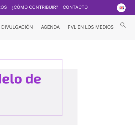
ROS
¿CÓMO CONTRIBUIR?
CONTACTO
Searc
for:
Search Button
 DIVULGACIÓN
AGENDA
FVL EN LOS MEDIOS
delo de