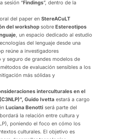
a sesión “
Findings
”, dentro de la
 oral del paper en
StereACuLT
ión del workshop
sobre
Estereotipos
enguaje
, un espacio dedicado al estudio
 tecnologías del lenguaje desde una
op reúne a investigadores
co y seguro de grandes modelos de
 métodos de evaluación sensibles a los
mitigación más sólidas y
nsideraciones interculturales en el
(C3NLP)”, Guido Ivetta
estará a cargo
én
Luciana Benotti
será parte del
ordará la relación entre cultura y
NLP), poniendo el foco en cómo los
textos culturales. El objetivo es