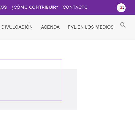
ROS
¿CÓMO CONTRIBUIR?
CONTACTO
Searc
for:
Search Button
 DIVULGACIÓN
AGENDA
FVL EN LOS MEDIOS